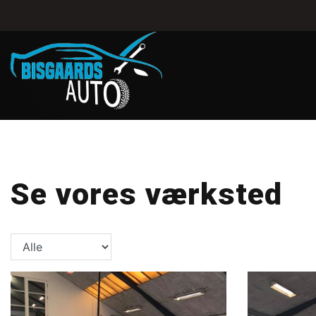
Gå
til
hovedindhold
Se vores værksted