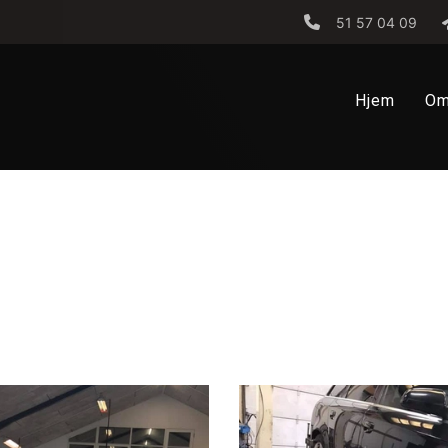
51 57 04 09
Hjem
Om