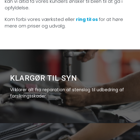
kan vi altid få vores kunders ønsker til bilen til at gå i
opfyldelse.
Kom forbi vores værksted eller
ring til os
for at høre
mere om priser og udvalg.
KLARGØR TIL SYN
Vi klarer alt fra reparation af stenslag til udbedring af
forsikringsskader